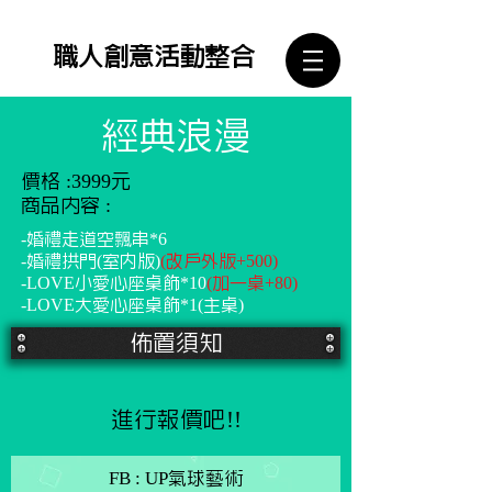
​職人創意活動整合
經典浪漫
價格 :3999元
商品內容 :
-婚禮走道空飄串*6
-婚禮拱門(室內版)
(改戶外版+500)
-LOVE小愛心座桌飾*10
(加一桌+80)
-LOVE大愛心座桌飾*1(主桌)
佈置須知
進行報價吧!!
FB : UP氣球藝術