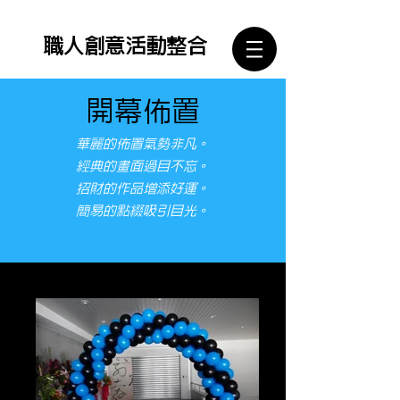
​職人創意活動整合
​​開幕佈置
華麗的佈置氣勢非凡。
經典的畫面過目不忘。
招財的作品增添好運。
簡易的點綴吸引目光。