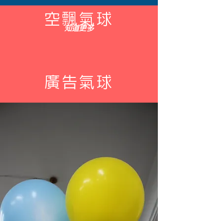
空飄氣球
知道更多
廣告氣球